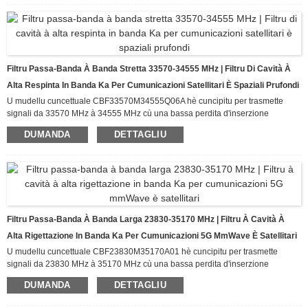
GHz, questu filtru assicura una trasmissione pulita di u signale in ambienti à
microonde congestionati.
Filtru Passa-Banda À Banda Stretta 33570-34555 MHz | Filtru Di Cavità À
Alta Respinta In Banda Ka Per Cumunicazioni Satellitari È Spaziali Prufondi
U mudellu cuncettuale CBF33570M34555Q06A hè cuncipitu per trasmette
signali da 33570 MHz à 34555 MHz cù una bassa perdita d'inserzione
(≤3.0dB) mentre furnisce un rigettu eccezziunale di signali indesiderati fora di
DUMANDA
DETTAGLIU
a banda passante. Cù un rigettu ≥45dB da DC à 32 GHz è un rigettu ≥70dB da
42 GHz à 50 GHz, questu filtru assicura una trasmissione pulita di u signale in
ambienti à onde millimetriche congestionate.
Filtru Passa-Banda À Banda Larga 23830-35170 MHz | Filtru À Cavità À
Alta Rigettazione In Banda Ka Per Cumunicazioni 5G MmWave È Satellitari
U mudellu cuncettuale CBF23830M35170A01 hè cuncipitu per trasmette
signali da 23830 MHz à 35170 MHz cù una bassa perdita d'inserzione
(≤2.0dB) mentre furnisce un rigettu eccezziunale di signali indesiderati fora di
DUMANDA
DETTAGLIU
a banda passante. Cù un rigettu ≥60dB da DC à 11340 MHz è da 47660 MHz
à 50000 MHz, questu filtru assicura una trasmissione pulita di u signale in