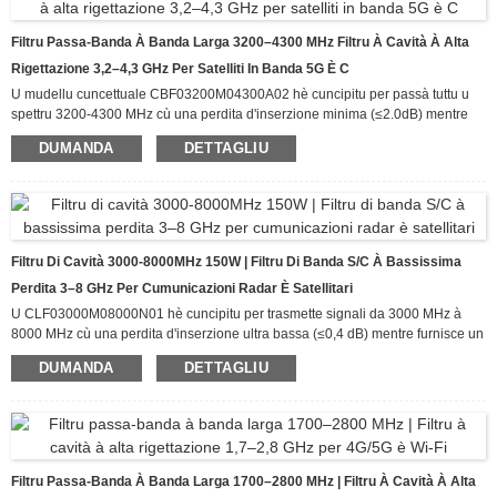
Filtru Passa-Banda À Banda Larga 3200–4300 MHz Filtru À Cavità À Alta
Rigettazione 3,2–4,3 GHz Per Satelliti In Banda 5G È C
U mudellu cuncettuale CBF03200M04300A02 hè cuncipitu per passà tuttu u
spettru 3200-4300 MHz cù una perdita d'inserzione minima (≤2.0dB) mentre
furnisce un rigettu eccezziunale di i signali indesiderati fora di a banda
DUMANDA
DETTAGLIU
passante. Cù un rigettu ≥50dB da DC à 2800 MHz è da 4700 MHz à 20 GHz,
stu filtru assicura una trasmissione pulita di u signale in ambienti RF
congestionati.
Filtru Di Cavità 3000-8000MHz 150W | Filtru Di Banda S/C À Bassissima
Perdita 3–8 GHz Per Cumunicazioni Radar È Satellitari
U CLF03000M08000N01 hè cuncipitu per trasmette signali da 3000 MHz à
8000 MHz cù una perdita d'inserzione ultra bassa (≤0,4 dB) mentre furnisce un
eccellente rigettu di l'interferenze d'alta frequenza in a gamma 12-17 GHz. Cù
DUMANDA
DETTAGLIU
un rigettu ≥40 dB da 12 GHz à 17 GHz, elimina efficacemente l'armoniche
indesiderate è i signali fora di banda, rendendulu ideale per i sistemi radar in
banda S / banda C, i ricetrasmettitori di cumunicazione satellitare,
l'infrastruttura 5G NR è l'apparecchiature di prova è misurazione chì richiedenu
una trasmissione di signali pulita in u spettru 3-8 GHz.
Filtru Passa-Banda À Banda Larga 1700–2800 MHz | Filtru À Cavità À Alta