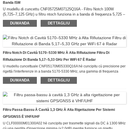
Banda ISM
U mudellu di cuncettu CNF05725M07125Q16A - Filtru Notch 100W
(5,725–7,125 GHz) u filtru ntoch funziona in a banda di frequenza 5,725 –
7,125 GHz, coprendu a banda ISM 5,8 GHz è una parte di a banda C / 6
DUMANDA
DETTAGLIU
GHz, ciò chì u rende ideale per a soppressione di l'interferenze d'alta
putenza in u backhaul à microonde, a cumunicazione satellitare è
l'infrastruttura 5G.
Filtru Notch Di Cavità 5170–5330 MHz À Alta Rifiutazione Filtru Di
Rifiutazione Di Banda 5,17–5,33 GHz Per WiFi 67 È Radar
U mudellu cuncettuale CNF05170M05330Q16A hè cuncipitu cù precisione per
rigettà l'interferenze in a banda 5170-5330 MHz, una gamma di frequenza
critica utilizata da Wi-Fi 5/6/6E/7, sistemi radar è cumunicazioni satellitari. Cù
DUMANDA
DETTAGLIU
un rigettu ≥40dB in a banda notch, sopprime efficacemente i signali
indesiderati mantenendu una trasmissione eccellente in bande passanti
adiacenti (5000-5140 MHz è 5360-5500 MHz) cù una perdita d'inserzione
≤2.0dB è VSWR ≤2.0.
Filtru Passa-Bassu À Cavità 1,3 GHz À Alta Rigettazione Per Sistemi
GPS/GNSS È VHF/UHF
U CLF00000M01300A02 hè cuncipitu per trasmette signali da DC à 1300 MHz
cù una perdita d'inserzione minima (≤2.0dB) mentre furnisce un rigettu