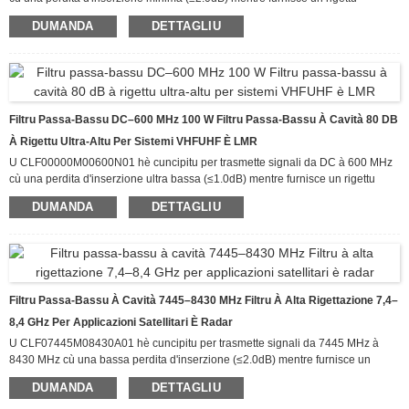
eccezziunale di l'interferenze d'alta frequenza. Offre un rigettu ≥30dB à 1500
DUMANDA
DETTAGLIU
MHz è un rigettu ≥50dB da 1700 MHz à 20 GHz, eliminendu efficacemente
l'armoniche indesiderate, u rumore fora di banda è i signali spurii.
Concept offre i migliori Duplexer/triplexer/filtri in l'industria, i
Duplexer/triplexer/filtri sò stati largamente utilizati in Wireless, Radar, Sicurezza
Pubblica, DAS
Filtru Passa-Bassu DC–600 MHz 100 W Filtru Passa-Bassu À Cavità 80 DB
À Rigettu Ultra-Altu Per Sistemi VHFUHF È LMR
U CLF00000M00600N01 hè cuncipitu per trasmette signali da DC à 600 MHz
cù una perdita d'inserzione ultra bassa (≤1.0dB) mentre furnisce un rigettu
eccezziunale di l'interferenze d'alta frequenza. Cù un rigettu ≥80dB da 800
DUMANDA
DETTAGLIU
MHz à 6 GHz, una putenza d'ingressu di 100W, elimina efficacemente
l'armoniche indesiderate, u rumore fora di banda è i signali spurii, assicurendu
una trasmissione di signali pulita in ambienti RF congestionati.
Concept offre i migliori Duplexer/triplexer/filtri in l'industria, i
Duplexer/triplexer/filtri sò stati largamente utilizati in Wireless, Radar, Sicurezza
Pubblica, DAS
Filtru Passa-Bassu À Cavità 7445–8430 MHz Filtru À Alta Rigettazione 7,4–
8,4 GHz Per Applicazioni Satellitari È Radar
U CLF07445M08430A01 hè cuncipitu per trasmette signali da 7445 MHz à
8430 MHz cù una bassa perdita d'inserzione (≤2.0dB) mentre furnisce un
rigettu eccezziunale di armoniche d'alta frequenza è signali spurii fora di
DUMANDA
DETTAGLIU
banda. Cù un rigettu ≥60dB da 14890 MHz à 50 GHz è un rigettu ≥80dB à 42