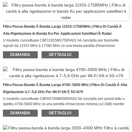
ambienti RF congestionati.
Filtru Passa-Banda À Banda Larga 11915-17585MHz | Filtru Di Cavità À
Alta Rigettazione In Banda Ku Per Applicazioni Satellitari È Radar
U mudellu cuncettuale CBF11915M17585A01 hè cuncipitu per trasmette
signali da 11915 MHz à 17585 MHz cù una bassa perdita d'inserzione
(≤2.0dB) mentre furnisce un rigettu eccezziunale di signali indesiderati fora di
DUMANDA
DETTAGLIU
a banda passante. Cù un rigettu ≥60dB da DC à 5670 MHz è da 23830 MHz à
25000 MHz, questu filtru assicura una trasmissione pulita di u signale in
ambienti RF congestionati.
Filtru Passa-Banda À Banda Larga 4700–5800 MHz | Filtru Di Cavità À Alta
Rigettazione 4,7–5,8 GHz Per Wi-Fi 5/6 È 5G N79
U mudellu cuncettuale CBF04700M05800A02 hè cuncipitu per passà tuttu u
spettru 4700-5800 MHz cù una perdita d'inserzione minima (≤2.0dB) mentre
furnisce un rigettu eccezziunale di i signali indesiderati fora di a banda
DUMANDA
DETTAGLIU
passante. Cù un rigettu ≥50dB da DC à 4300 MHz è da 6200 MHz à 20 GHz,
stu filtru assicura una trasmissione pulita di u signale in ambienti RF
congestionati.