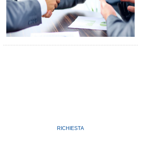
PERCHÈ SCEGLIE NOI
Dapoi a so creazione, a nostra fabbrica hà sviluppatu prudutti di
prima classe mundiale aderendu à u principiu
di qualità prima. I nostri prudutti anu guadagnatu una eccellente
reputazione in l'industria è una preziosa fiducia trà i clienti novi è
vechji.
RICHIESTA