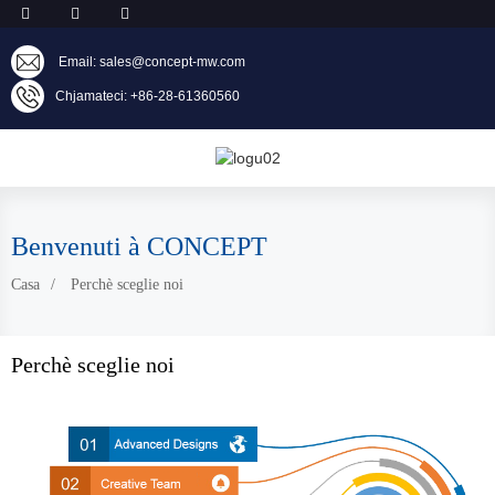
Email: sales@concept-mw.com
Chjamateci: +86-28-61360560
Benvenuti à CONCEPT
Casa
Perchè sceglie noi
Perchè sceglie noi